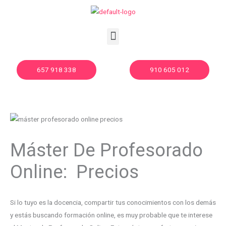
Ir
al
contenido
Menu
657 918 338
910 605 012
Máster De Profesorado
Online: Precios
Si lo tuyo es la docencia, compartir tus conocimientos con los demás
y estás buscando formación online, es muy probable que te interese