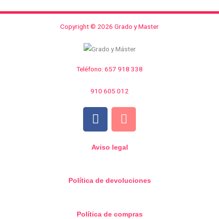
Copyright © 2026 Grado y Master
Teléfono: 657 918 338
910 605 012
F
I
a
n
c
s
e
t
Aviso legal
b
a
o
g
Política de devoluciones
o
r
k
a
m
Política de compras