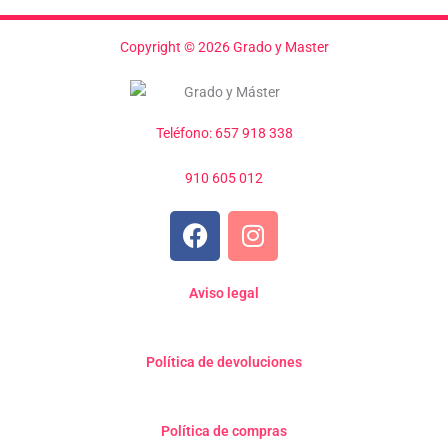
Copyright © 2026 Grado y Master
Teléfono: 657 918 338
910 605 012
F
I
a
n
c
s
e
t
Aviso legal
b
a
o
g
Política de devoluciones
o
r
k
a
m
Política de compras