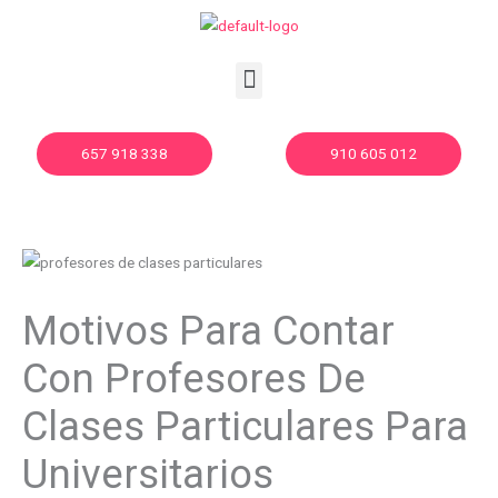
Ir
al
contenido
Menu
657 918 338
910 605 012
Motivos Para Contar
Con Profesores De
Clases Particulares Para
Universitarios