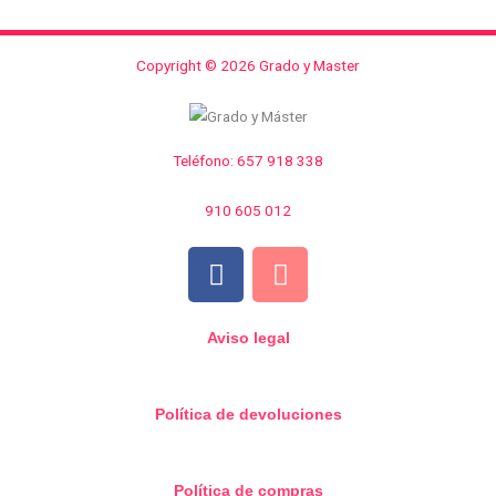
Copyright © 2026 Grado y Master
Teléfono: 657 918 338
910 605 012
F
I
a
n
c
s
e
t
Aviso legal
b
a
o
g
Política de devoluciones
o
r
k
a
m
Política de compras