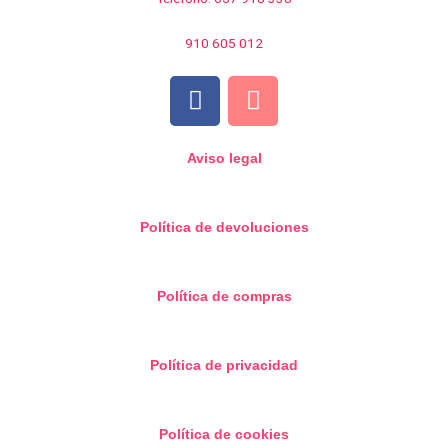
910 605 012
F
I
a
n
c
s
e
t
Aviso legal
b
a
o
g
Política de devoluciones
o
r
k
a
m
Política de compras
Política de privacidad
Política de cookies