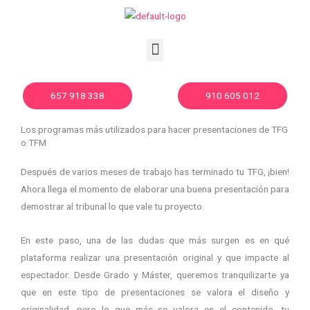
Ir
al
contenido
Menu
657 918 338
910 605 012
Los programas más utilizados para hacer presentaciones de TFG
o TFM
Después de varios meses de trabajo has terminado tu TFG, ¡bien!
Ahora llega el momento de elaborar una buena presentación para
demostrar al tribunal lo que vale tu proyecto.
En este paso, una de las dudas que más surgen es en qué
plataforma realizar una presentación original y que impacte al
espectador. Desde Grado y Máster, queremos tranquilizarte ya
que en este tipo de presentaciones se valora el diseño y
originalidad, pero lo que más se valora es el contenido, tu