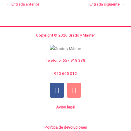
←
Entrada anterior
Entrada siguiente
→
Copyright © 2026 Grado y Master
Teléfono: 657 918 338
910 605 012
F
I
a
n
c
s
e
t
Aviso legal
b
a
o
g
Política de devoluciones
o
r