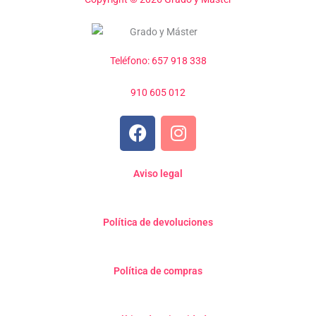
Teléfono: 657 918 338
910 605 012
F
I
a
n
c
s
e
t
Aviso legal
b
a
o
g
Política de devoluciones
o
r
k
a
m
Política de compras