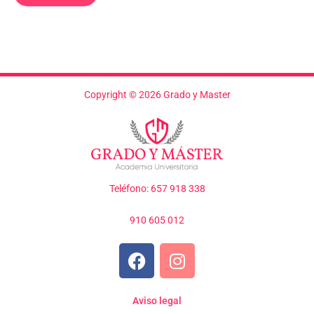
Copyright © 2026 Grado y Master
Teléfono: 657 918 338
910 605 012
F
I
a
n
c
s
e
t
Aviso legal