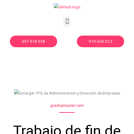
Ir
al
contenido
Menu
657 918 338
910 605 012
gradoymaster.com
Trabajo de fin de