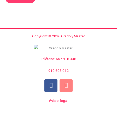
Copyright © 2026 Grado y Master
Teléfono: 657 918 338
910 605 012
F
I
a
n
c
s
e
t
Aviso legal
b
a
o
g